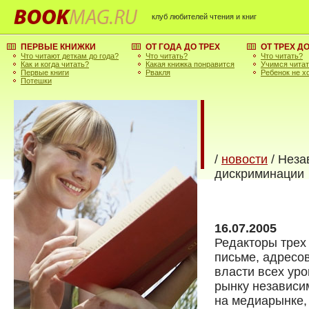
клуб любителей чтения и книг
ПЕРВЫЕ КНИЖКИ
ОТ ГОДА ДО ТРЕХ
ОТ ТРЕХ Д
Что читают деткам до года?
Что читать?
Что читать?
Как и когда читать?
Какая книжка понравится
Учимся чита
Первые книги
Рвакля
Ребенок не х
Потешки
/
новости
/ Неза
дискриминации
16.07.2005
Редакторы трех
письме, адресо
власти всех уро
рынку независи
на медиарынке,