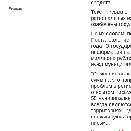
средств".
Реклама
Текст письма о
региональных и
озабочены госу
По их словам, 
Постановление 
года "О госуда
информации на 
миллиона рубле
нужд муниципал
"Сомнение вызы
сумм на это на
проблем в регио
открытом письм
55 муниципальн
всегда являютс
территориях". 
сложившуюся пр
письма.