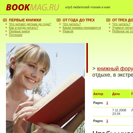
клуб любителей чтения и книг
ПЕРВЫЕ КНИЖКИ
ОТ ГОДА ДО ТРЕХ
ОТ ТРЕХ Д
Что читают деткам до года?
Что читать?
Что читать?
Как и когда читать?
Какая книжка понравится
Учимся чита
Первые книги
Рвакля
Ребенок не х
Потешки
>
книжный фор
отдыхе, в экстр
Автор
Дата
П
Pages
:
1
7.11.2008
Л
23:34
Pages
:
1