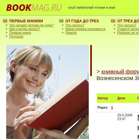
клуб любителей чтения и книг
ПЕРВЫЕ КНИЖКИ
ОТ ГОДА ДО ТРЕХ
ОТ ТРЕХ Д
Что читают деткам до года?
Что читать?
Что читать?
Как и когда читать?
Какая книжка понравится
Учимся чита
Первые книги
Рвакля
Ребенок не х
Потешки
>
книжный фор
Вознесенском 3
Автор
Дата
Pages
:
1
29.5.2008
23:47